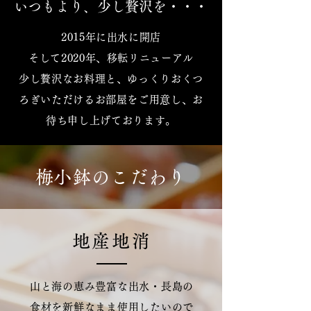
​いつもより、少し贅沢を・・・
2015年に出水に開店
そして2020年、移転リニューアル
​少し贅沢なお料理と、ゆっくりおくつ
ろぎいただけるお部屋をご用意し、お
待ち申し上げております。
​梅小鉢のこだわり
地産地消
山と海の恵み豊富な出水・長島の
食材を新鮮なまま使用したいので